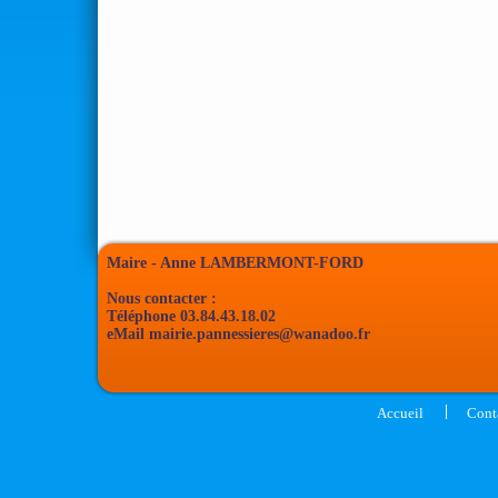
Maire - Anne LAMBERMONT-FORD
Nous contacter :
Téléphone 03.84.43.18.02
eMail mairie.pannessieres@wanadoo.fr
|
Accueil
Cont